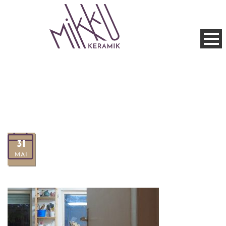
31
MAI