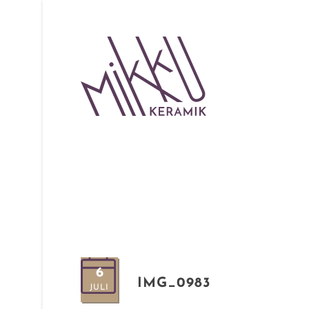
6
IMG_0983
JULI