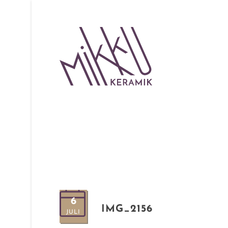
6
IMG_2156
JULI