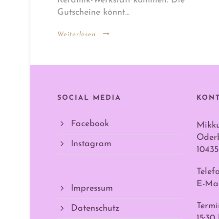
Keramik-Werkstatt kommen. Die
Gutscheine könnt...
Weiterlesen
SOCIAL MEDIA
KON
Facebook
Mikk
Oderb
Instagram
10435
Telef
E-Mai
Impressum
Termi
Datenschutz
15:30