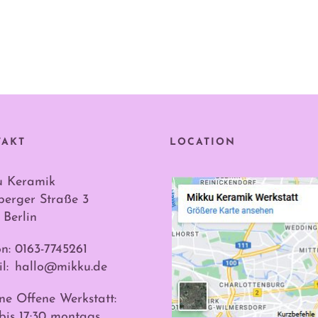
TAKT
LOCATION
u Keramik
erger Straße 3
 Berlin
on: 0163-7745261
l:
hallo@mikku.de
ne Offene Werkstatt:
 bis 17:30 montags