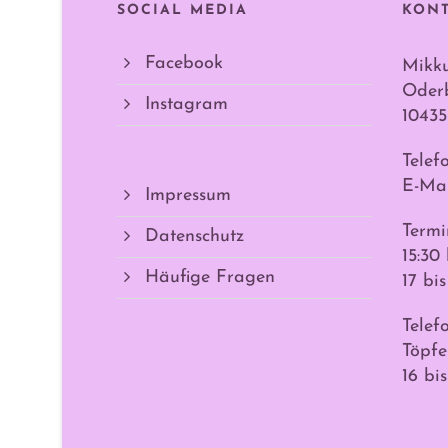
SOCIAL MEDIA
KON
Facebook
Mikk
Oderb
Instagram
10435
Telef
E-Mai
Impressum
Termi
Datenschutz
15:30
Häufige Fragen
17 bi
Telef
Töpfe
16 bi