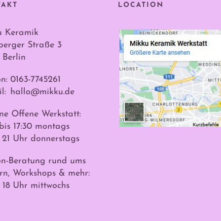
TAKT
LOCATION
u Keramik
erger Straße 3
 Berlin
on: 0163-7745261
l:
hallo@mikku.de
ne Offene Werkstatt:
 bis 17:30 montags
s 21 Uhr donnerstags
on-Beratung rund ums
rn, Workshops & mehr:
s 18 Uhr mittwochs