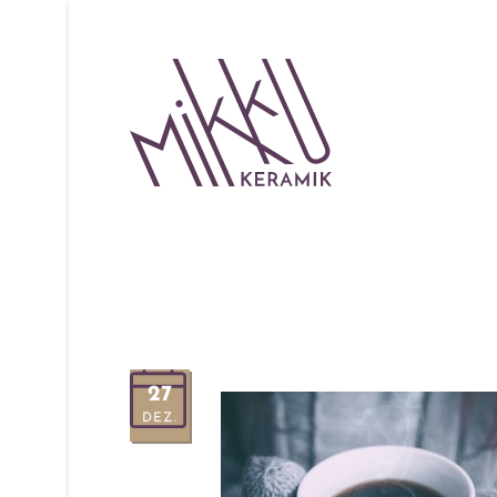
27
DEZ.