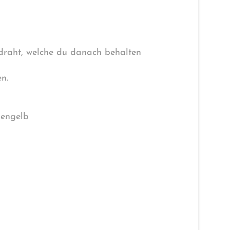
edraht, welche du danach behalten
n.
nengelb