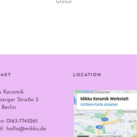
Glasur
TAKT
LOCATION
u Keramik
erger Straße 3
 Berlin
on: 0163-7745261
l:
hallo@mikku.de