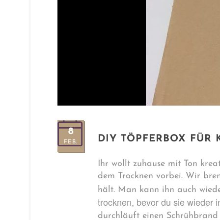
8
DIY TÖPFERBOX FÜR 
FEB.
Ihr wollt zuhause mit Ton kre
dem Trocknen vorbei. Wir brenn
hält. Man kann ihn auch wied
trocknen, bevor du sie wieder i
durchläuft einen Schrühbrand 