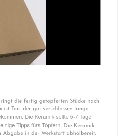
ingt die fertig getöpferten Stücke nach
 ist Ton, der gut verschlossen lange
ekommen. Die Keramik sollte 5-7 Tage
 einige Tipps fürs Töpfern.
Die Keramik
 Abgabe in der Werkstatt abholbereit.